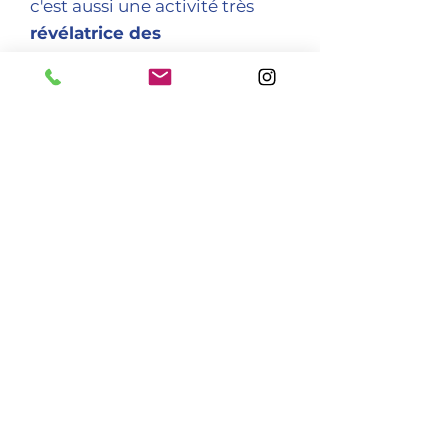
c'est aussi une activité très
révélatrice des
personnalités
, qui vont
trouver leur reflet dans la
décoration des objets !
Environ 2 h.
"Gail est super pédagogue, je
recommande : créativité et
fun au RDV."
Aurélia, Association IRSA,
Bordeaux.
Accueil