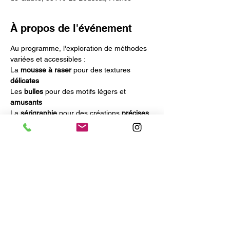
À propos de l'événement
Au programme, l'exploration de méthodes 
variées et accessibles :
La 
mousse à raser
 pour des textures 
délicates
Les 
bulles 
pour des motifs légers et 
amusants
La 
sérigraphie 
pour des créations 
précises
Les peintures aux 
cristaux 
pour des effets 
visuels 
surprenants
L'utilisation de la 
ficelle 
pour des lignes 
graphiques
.
Afficher plus