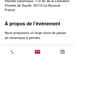
Planète Céramique, 172 Av. de la Libération
Charles de Gaulle, 33110 Le Bouscat,
France
À propos de l'événement
Nous proposons un large choix de pièces 
en céramique à peindre.
Vous pourrez récupérer vos œuvres deux 
semaines plus tard.
Tarif 9€ + CÉRAMIQUE (de 20 à 60€ selon 
l'objet choisi)
Afficher plus
Partager cet événement