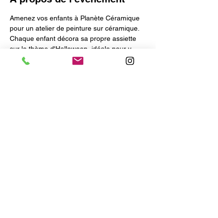
Amenez vos enfants à Planète Céramique 
pour un atelier de peinture sur céramique. 
Chaque enfant décora sa propre assiette 
sur le thème d'Halloween, idéale pour y 
déposer leurs bonbons !
Vous pourrez récupérer vos œuvres une 
semaine plus tard.
A partir de 6 ans
Partager cet événement
Accueil