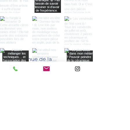
Adresse
172 avenue de la
Libération
Charles de Gaulle
33110 Le Bouscat
Contact
06 37 33 78 43
planete.ceramique@orange.fr