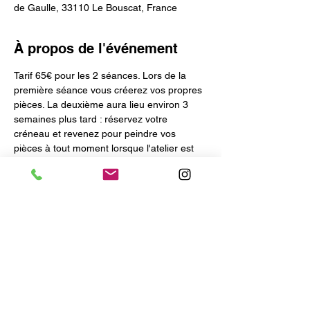
de Gaulle, 33110 Le Bouscat, France
À propos de l'événement
Tarif 65€ pour les 2 séances. Lors de la 
première séance vous créerez vos propres 
pièces. La deuxième aura lieu environ 3 
semaines plus tard : réservez votre 
créneau et revenez pour peindre vos 
pièces à tout moment lorsque l'atelier est 
ouvert (mercredi, vendredi, samedi de 14h 
à 18h30).
Les changements de date ou les 
annulations sont possibles jusqu'à 
3 
jours 
avant les cours, passé ce délai, les 
ateliers ne sont ni modifiables, ni 
remboursables.