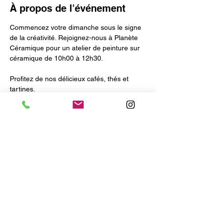
À propos de l'événement
Commencez votre dimanche sous le signe 
de la créativité. Rejoignez-nous à Planète 
Céramique pour un atelier de peinture sur 
céramique de 10h00 à 12h30.
Profitez de nos délicieux cafés, thés et 
tartines.
Vous pouvez récupérer vos œuvres deux 
semaines plus tard.
Les 10€ de la réservation seront déduits du 
prix de l'objet choisi.
Partager cet événement