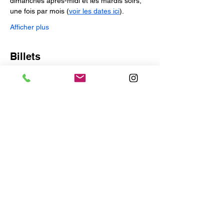
dimanches après-midi et les mardis soirs, 
une fois par mois (
voir les dates ici
).
Afficher plus
Billets
Complet
Type de billet
Atelier Dolce Vita Août
Plus d'info
Prix
75,00 €
Cet événement est complet